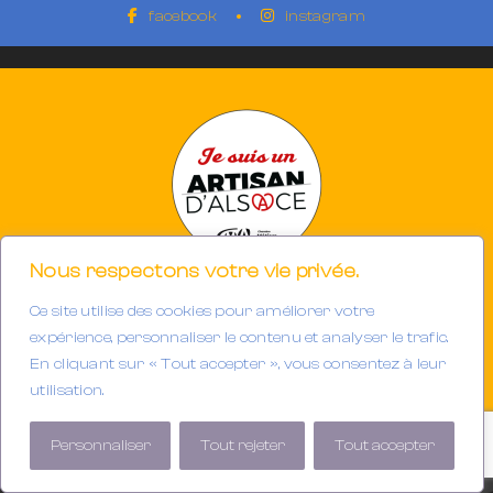
facebook
instagram
Nous respectons votre vie privée.
Ce site utilise des cookies pour améliorer votre
Photographe à Mulhouse-Riedisheim (68)
SIRET 894933191/00013
expérience, personnaliser le contenu et analyser le trafic.
Tél. : 06.32.63.34.98
En cliquant sur « Tout accepter », vous consentez à leur
E-mail :
contact@gerarddubail.fr
utilisation.
Copyright © 2025 Gerard Dubail — Tous droits réservés.
Personnaliser
Tout rejeter
Tout accepter