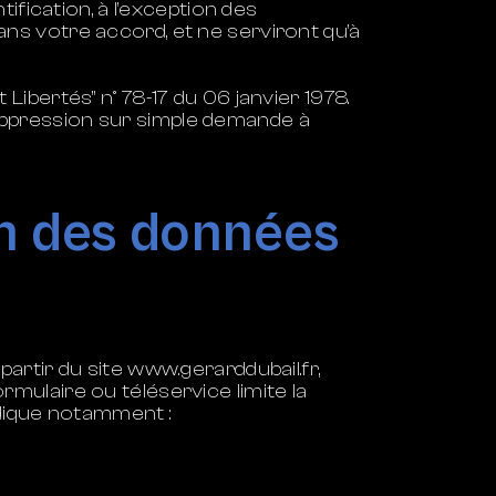
fication, à l’exception des
sans votre accord, et ne serviront qu’à
 Libertés” n° 78-17 du 06 janvier 1978.
 suppression sur simple demande à
on des données
partir du site
www.gerarddubail.fr
,
ulaire ou téléservice limite la
ndique notamment :