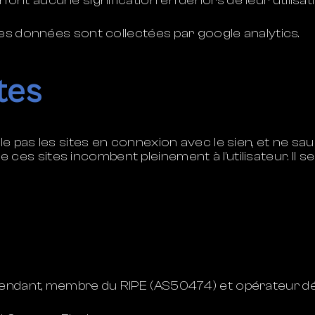
ci n’ont aucune signification en dehors de leur utilisat
des données sont collectées par google analytics.
tes
 pas les sites en connexion avec le sien, et ne sau
n de ces sites incombent pleinement à l’utilisateur. I
ndant, membre du RIPE (AS50474) et opérateur déc