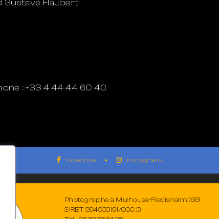
d Gustave Flaubert
hone : +33 4 44 44 60 40
facebook
instagram
Photographe à Mulhouse-Riedisheim (68)
SIRET 894933191/00013