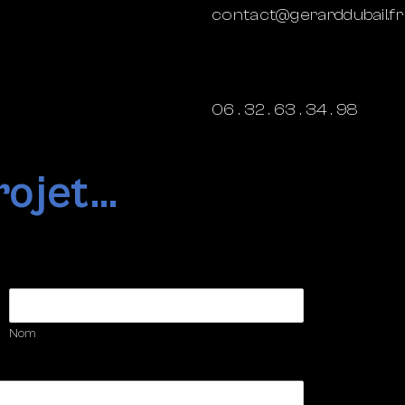
contact@gerarddubail.fr
06 . 32 . 63 . 34 . 98
ojet...
Nom