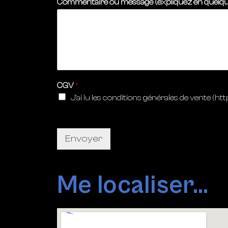
Commentaire ou message (expliquez en quelq
CGV
*
J'ai lu les conditions générales de vente (
Envoyer
Me localiser...