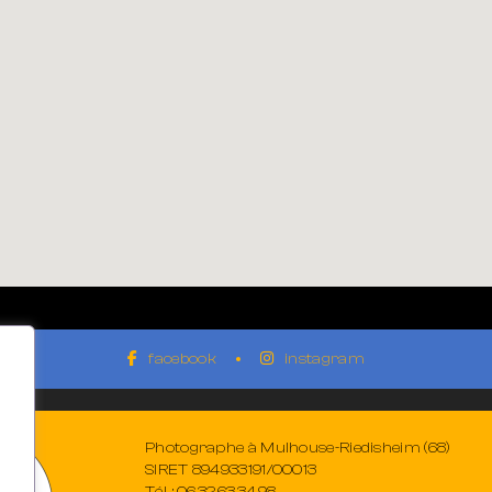
facebook
instagram
Photographe à Mulhouse-Riedisheim (68)
SIRET 894933191/00013