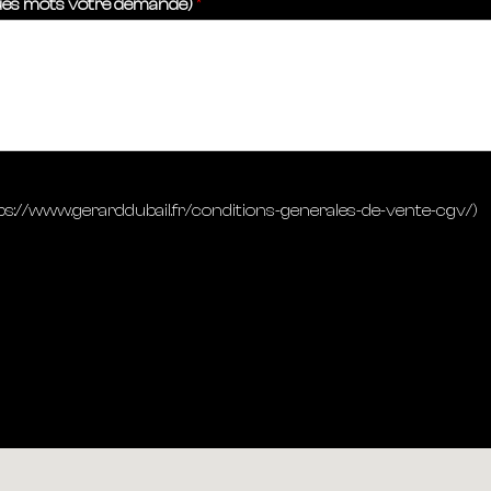
ues mots votre demande)
*
https://www.gerarddubail.fr/conditions-generales-de-vente-cgv/)