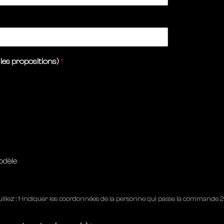
les propositions)
*
odèle
uillez : 1-indiquer les coordonnées de la personne qui passe la commande