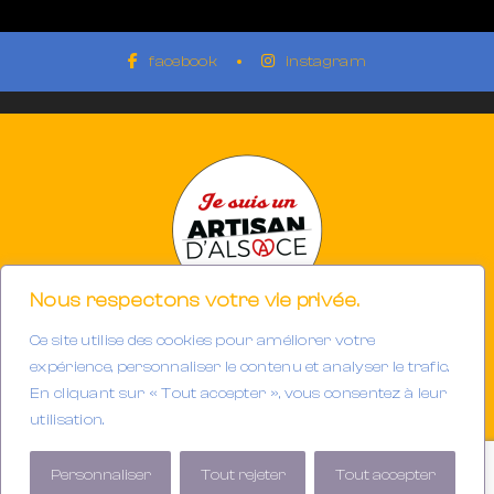
facebook
instagram
Nous respectons votre vie privée.
Ce site utilise des cookies pour améliorer votre
Photographe à Mulhouse-Riedisheim (68)
expérience, personnaliser le contenu et analyser le trafic.
SIRET 894933191/00013
En cliquant sur « Tout accepter », vous consentez à leur
Tél. : 06.32.63.34.98
utilisation.
E-mail :
contact@gerarddubail.fr
Copyright © 2025 Gerard Dubail — Tous droits réservés.
Personnaliser
Tout rejeter
Tout accepter