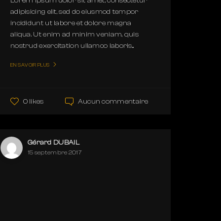
Lorem ipsum dolor sit amet, consectetur
adipisicing elit, sed do eiusmod tempor
incididunt ut labore et dolore magna
aliqua. Ut enim ad minim veniam, quis
nostrud exercitation ullamco laboris...
EN SAVOIR PLUS
Aucun commentaire
0 likes
Gérard DUBAIL
15 septembre 2017