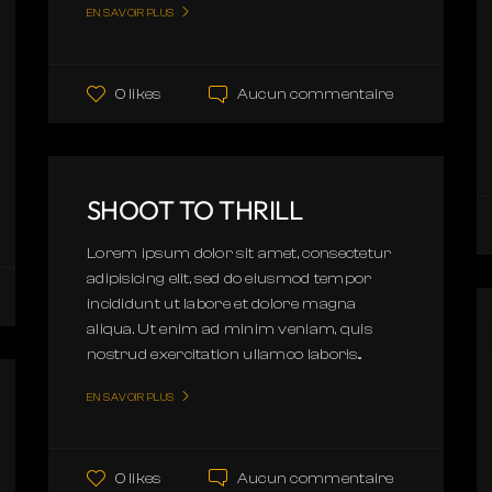
EN SAVOIR PLUS
Aucun commentaire
0 likes
SHOOT TO THRILL
Lorem ipsum dolor sit amet, consectetur
adipisicing elit, sed do eiusmod tempor
incididunt ut labore et dolore magna
aliqua. Ut enim ad minim veniam, quis
nostrud exercitation ullamco laboris...
EN SAVOIR PLUS
Aucun commentaire
0 likes