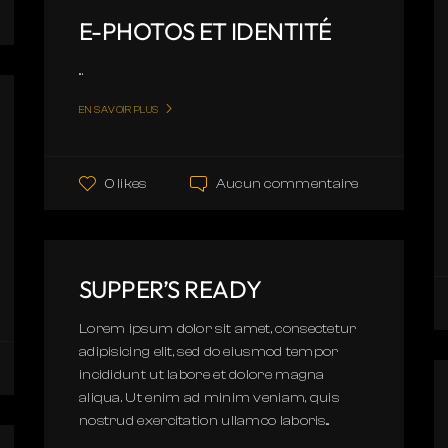
E-PHOTOS ET IDENTITÉ
...
EN SAVOIR PLUS
Aucun commentaire
0 likes
SUPPER’S READY
Lorem ipsum dolor sit amet, consectetur
adipisicing elit, sed do eiusmod tempor
incididunt ut labore et dolore magna
aliqua. Ut enim ad minim veniam, quis
nostrud exercitation ullamco laboris...