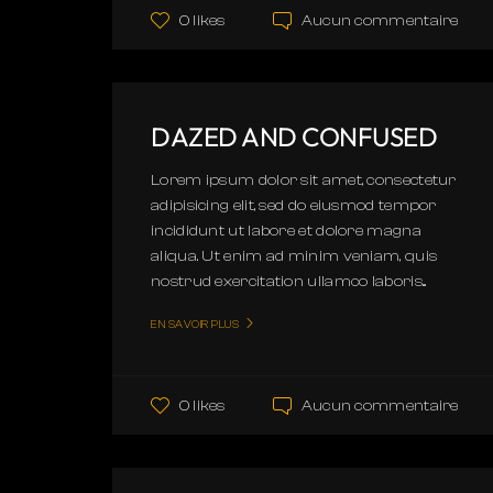
Aucun commentaire
0 likes
DAZED AND CONFUSED
Lorem ipsum dolor sit amet, consectetur
adipisicing elit, sed do eiusmod tempor
incididunt ut labore et dolore magna
aliqua. Ut enim ad minim veniam, quis
nostrud exercitation ullamco laboris...
EN SAVOIR PLUS
Aucun commentaire
0 likes