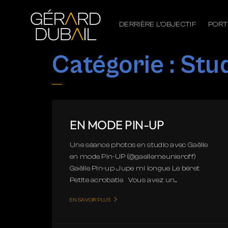
DERRIÈRE L’OBJECTIF
PORT
Catégorie :
Stu
EN MODE PIN-UP
Une séance photos en studio avec Gaëlle
en mode Pin-UP (@gaellemeunieroff)
Gaëlle Pin-up Jupe mi longue Le béret
Petite acrobatie Vous avez un...
EN SAVOIR PLUS