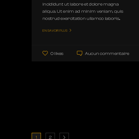
incididunt ut labore et dolore magna
aliqua. Ut enim ad minim veniam, quis
nostrud exercitation ullamco laboris...
EN SAVOIR PLUS
Aucun commentaire
0 likes
1
2