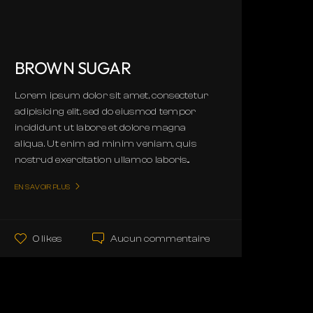
BROWN SUGAR
Lorem ipsum dolor sit amet, consectetur
adipisicing elit, sed do eiusmod tempor
incididunt ut labore et dolore magna
aliqua. Ut enim ad minim veniam, quis
nostrud exercitation ullamco laboris...
EN SAVOIR PLUS
Aucun commentaire
0 likes