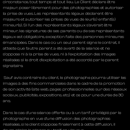
circonstance, tout temps et tout lieu. Le Client déclare être
majeur, poser librement pour des photographies et autoriser
la prise de vues. Les représentants légaux déclarent être
majeurs et autoriser les prises de vues de leur(s) enfant(s)
mineur(s). Si l’un des représentants légaux s’avérait être
mineur, les signatures de ses parents ou de ses représentants
légaux est obligatoire, exception faite des personnes mineures
émancipées. Dans le cas où un seul parent signe le contrat, il
atteste que l’autre parent a été averti de la séance et ne
s’oppose ni à la prise de vues, ni à l’exploitation des images
réalisées si le droit d’exploitation a été accordé par le parent
signataire.
Sauf avis contraire du client, le photographe pourra utiliser les
images à des fins commerciales dans le cadre de la promotion
de son activité (site web, pages professionnelles sur des réseaux
sociaux, publicités, expositions, etc.) et ce pour une durée de 30
ans.
Dans le cas d’une séance offerte ou à un tarif privilégié par le
photographe en vue d’une diffusion des photographies
réalisées, si le client s’oppose finalement à cette diffusion, il