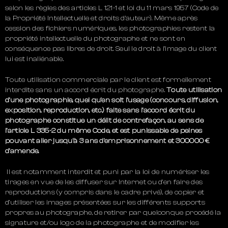
selon les règles des articles L 121-1 et loi du 11 mars 1957 (Code de
la Propriété Intellectuelle et droits d’auteur). Même après
cession des fichiers numériques, les photographies restent la
propriété intellectuelle du photographe et ne sont en
conséquence pas libres de droit. Seul le droit à l’image du client
lui est inaliénable.
Toute utilisation commerciale par le client est formellement
interdite sans un accord écrit du photographe.
Toute utilisation
d’une photographie, quel qu’en soit l’usage (concours, diffusion,
exposition, reproduction, etc.) faite sans l’accord écrit du
photographe constitue un délit de contrefaçon, au sens de
l’article L 335-2 du même Code, et est punissable de peines
pouvant aller jusqu’à 3 ans d’emprisonnement et 300000 €
d’amende.
Il est notamment interdit et puni par la loi de numériser les
tirages en vue de les diffuser sur Internet ou d’en faire des
reproductions (y compris dans le cadre privé), de copier et
d’utiliser les images présentées sur les différents supports
propres au photographe, de retirer par quelconque procédé la
signature et/ou logo de la photographe et de modifier les