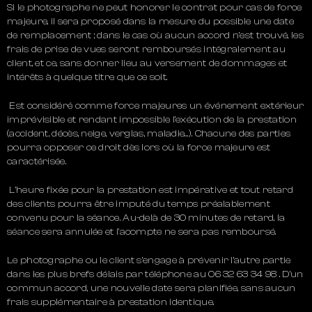
Si le photographe ne peut honorer le contrat pour cas de force
majeure, il sera proposé dans la mesure du possible une date
de remplacement ; dans le cas où aucun accord n’est trouvé, les
frais de prise de vues seront remboursés intégralement au
client, et ce, sans donner lieu au versement de dommages et
intérêts à quelque titre que ce soit.
Est considéré comme force majeures un événement extérieur
imprévisible et rendant impossible l’exécution de la prestation
(accident, décès, neige, verglas, maladie…). Chacune des parties
pourra opposer ce droit dès lors où la force majeure est
caractérisée.
L’heure fixée pour la prestation est impérative et tout retard
des clients pourra être imputé du temps préalablement
convenu pour la séance. Au-delà de 30 minutes de retard, la
séance sera annulée et l’acompte ne sera pas remboursé.
Le photographe ou le client s’engage à prévenir l’autre partie
dans les plus brefs délais par téléphone au 06 32 63 34 98 . D’un
commun accord, une nouvelle date sera planifiée, sans aucun
frais supplémentaire à prestation identique.