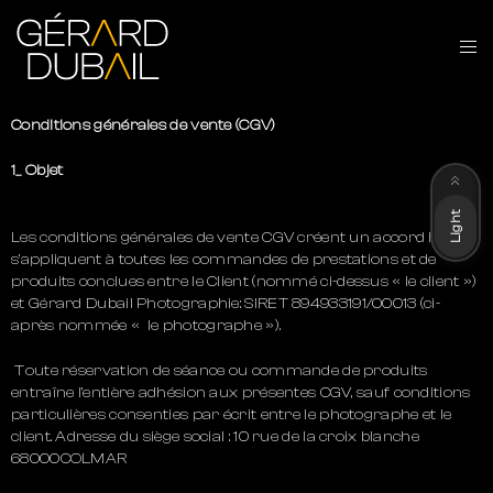
Conditions générales de vente (CGV)
Dark
1_ Objet
Light
Les conditions générales de vente CGV créent un accord légal et
s’appliquent à toutes les commandes de prestations et de
produits conclues entre le Client (nommé ci-dessus « le client »)
et Gérard Dubail Photographie: SIRET 894933191/00013 (ci-
après nommée « le photographe »).
Toute réservation de séance ou commande de produits
entraîne l’entière adhésion aux présentes CGV, sauf conditions
particulières consenties par écrit entre le photographe et le
client. Adresse du siège social : 10 rue de la croix blanche
68000COLMAR