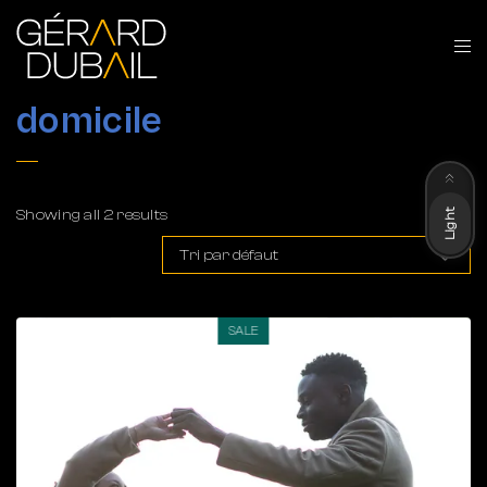
domicile
Dark
Light
Showing all 2 results
SALE