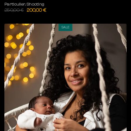
Particulier
,
Shooting
250,00
€
200,00
€
SALE