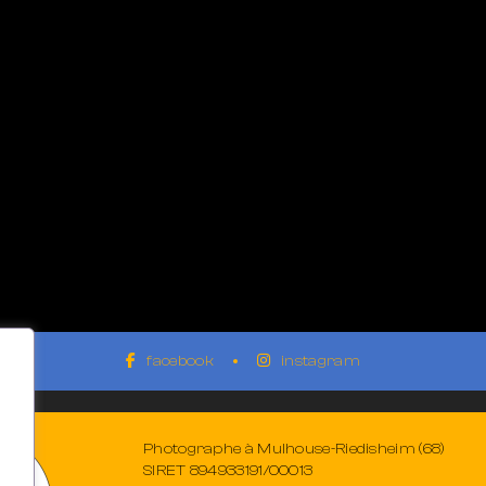
facebook
instagram
Photographe à Mulhouse-Riedisheim (68)
SIRET 894933191/00013