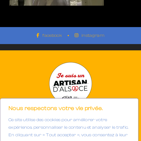
facebook
instagram
Nous respectons votre vie privée.
Ce site utilise des cookies pour améliorer votre
Photographe à Mulhouse-Riedisheim (68)
SIRET 894933191/00013
expérience, personnaliser le contenu et analyser le trafic.
Tél. : 06.32.63.34.98
En cliquant sur « Tout accepter », vous consentez à leur
E-mail :
contact@gerarddubail.fr