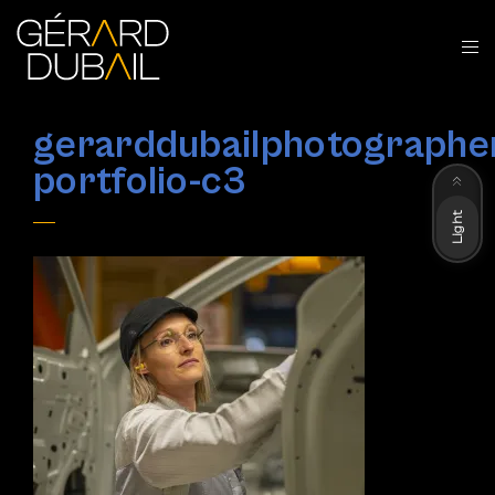
gerarddubailphotographe
Dark
portfolio-c3
Light