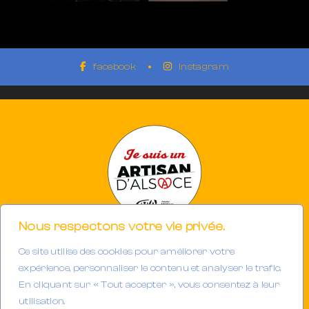
facebook
instagram
Nous respectons votre vie privée.
Ce site utilise des cookies pour améliorer votre
Photographe à Mulhouse-Riedisheim (68)
SIRET 894933191/00013
expérience, personnaliser le contenu et analyser le trafic.
Tél. : 06.32.63.34.98
En cliquant sur « Tout accepter », vous consentez à leur
E-mail :
contact@gerarddubail.fr
utilisation.