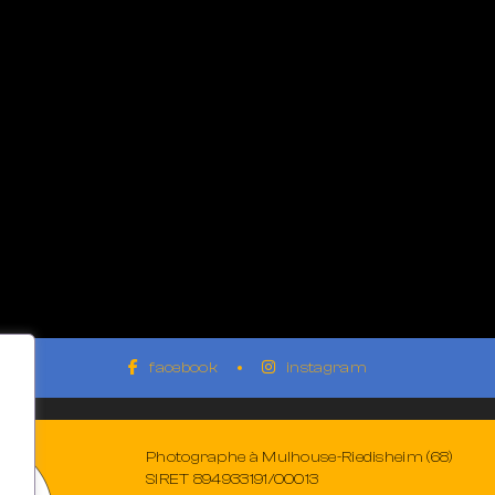
facebook
instagram
Photographe à Mulhouse-Riedisheim (68)
SIRET 894933191/00013