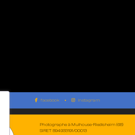
facebook
instagram
Photographe à Mulhouse-Riedisheim (68)
SIRET 894933191/00013