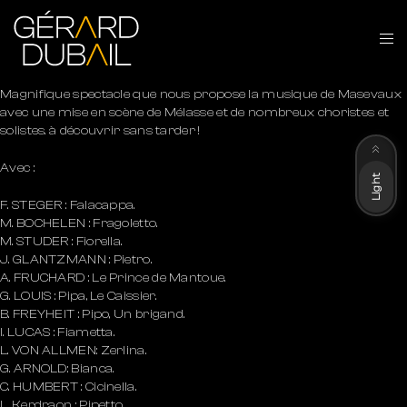
Magnifique spectacle que nous propose la musique de Masevaux
avec une mise en scène de Mélasse et de nombreux choristes et
Dark
solistes. à découvrir sans tarder !
Avec :
Light
F. STEGER : Falacappa.
M. BOCHELEN : Fragoletto.
M. STUDER : Fiorella.
J. GLANTZMANN : Pietro.
A. FRUCHARD : Le Prince de Mantoue.
G. LOUIS : Pipa, Le Caissier.
B. FREYHEIT : Pipo, Un brigand.
I. LUCAS : Fiametta.
L. VON ALLMEN: Zerlina.
G. ARNOLD: Bianca.
C. HUMBERT : Cicinella.
L. Kerdraon : Pipetto.