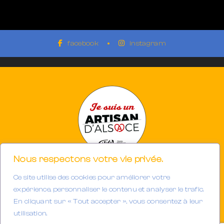
facebook
instagram
Nous respectons votre vie privée.
Ce site utilise des cookies pour améliorer votre
Photographe à Mulhouse-Riedisheim (68)
SIRET 894933191/00013
expérience, personnaliser le contenu et analyser le trafic.
Tél. : 06.32.63.34.98
En cliquant sur « Tout accepter », vous consentez à leur
E-mail :
contact@gerarddubail.fr
utilisation.