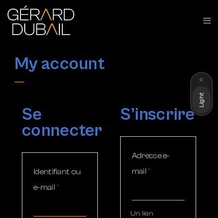
My account
Dark
Light
Se
S’inscrire
connecter
Adresse e-
mail
*
Identifiant ou
e-mail
*
Un lien