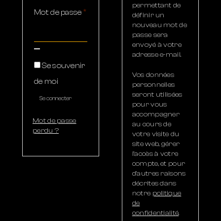
permettant de
Mot de passe
*
définir un
nouveau mot de
passe sera
envoyé à votre
adresse e-mail.
Se souvenir
Vos données
de moi
personnelles
seront utilisées
Se connecter
pour vous
accompagner
Mot de passe
au cours de
perdu ?
votre visite du
site web, gérer
l’accès à votre
compte, et pour
d’autres raisons
décrites dans
notre
politique
de
confidentialité
.