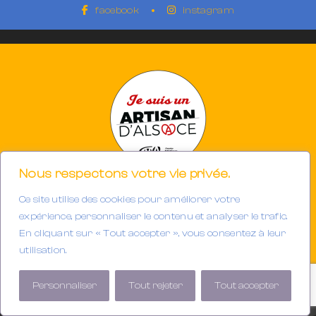
facebook
instagram
Nous respectons votre vie privée.
Ce site utilise des cookies pour améliorer votre
Photographe à Mulhouse-Riedisheim (68)
SIRET 894933191/00013
expérience, personnaliser le contenu et analyser le trafic.
Tél. : 06.32.63.34.98
En cliquant sur « Tout accepter », vous consentez à leur
E-mail :
contact@gerarddubail.fr
utilisation.
Copyright © 2025 Gerard Dubail — Tous droits réservés.
Personnaliser
Tout rejeter
Tout accepter