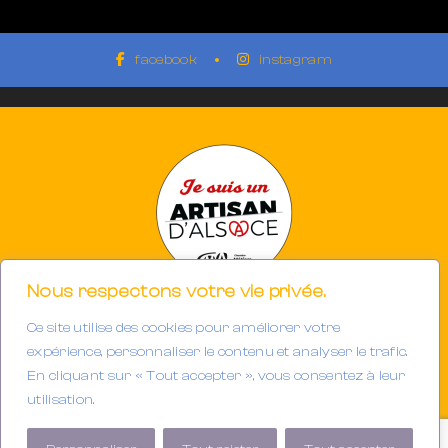
facebook
instagram
Nous respectons votre vie privée.
Ce site utilise des cookies pour améliorer votre
Photographe à Mulhouse-Riedisheim (68)
SIRET 894933191/00013
expérience, personnaliser le contenu et analyser le trafic.
Tél. : 06.32.63.34.98
En cliquant sur « Tout accepter », vous consentez à leur
E-mail :
contact@gerarddubail.fr
utilisation.
Copyright © 2025 Gerard Dubail — Tous droits réservés.