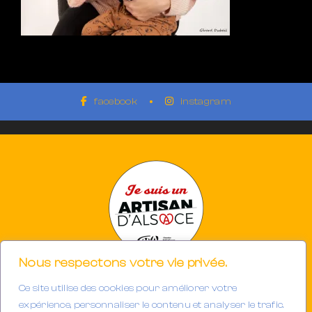
facebook
instagram
Nous respectons votre vie privée.
Ce site utilise des cookies pour améliorer votre
Photographe à Mulhouse-Riedisheim (68)
SIRET 894933191/00013
expérience, personnaliser le contenu et analyser le trafic.