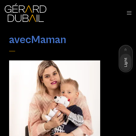
avecMaman
Dark
Light