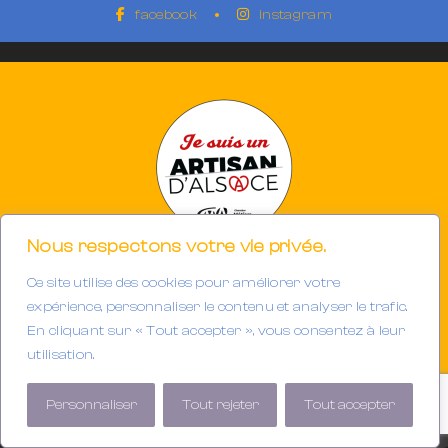
facebook
instagram
Nous respectons votre vie privée.
Ce site utilise des cookies pour améliorer votre
Photographe à Mulhouse-Riedisheim (68)
SIRET 894933191/00013
expérience, personnaliser le contenu et analyser le trafic.
Tél. : 06.32.63.34.98
En cliquant sur « Tout accepter », vous consentez à leur
E-mail :
contact@gerarddubail.fr
utilisation.
Copyright © 2025 Gerard Dubail — Tous droits réservés.
Personnaliser
Tout rejeter
Tout accepter