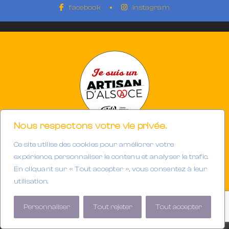
facebook
instagram
Nous respectons votre vie privée.
Ce site utilise des cookies pour améliorer votre
Photographe à Mulhouse-Riedisheim (68)
SIRET 894933191/00013
expérience, personnaliser le contenu et analyser le trafic.
Tél. : 06.32.63.34.98
En cliquant sur « Tout accepter », vous consentez à leur
E-mail :
contact@gerarddubail.fr
utilisation.
Copyright © 2025 Gerard Dubail — Tous droits réservés.
Personnaliser
Tout rejeter
Tout accepter