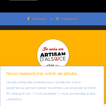
facebook
instagram
Nous respectons votre vie privée.
Ce site utilise des cookies pour améliorer votre
Photographe à Mulhouse-Riedisheim (68)
SIRET 894933191/00013
expérience, personnaliser le contenu et analyser le trafic.
Tél. : 06.32.63.34.98
En cliquant sur « Tout accepter », vous consentez à leur
E-mail :
contact@gerarddubail.fr
utilisation.