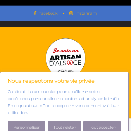
facebook
instagram
Nous respectons votre vie privée.
Ce site utilise des cookies pour améliorer votre
Photographe à Mulhouse-Riedisheim (68)
SIRET 894933191/00013
expérience, personnaliser le contenu et analyser le trafic.
Tél. : 06.32.63.34.98
En cliquant sur « Tout accepter », vous consentez à leur
E-mail :
contact@gerarddubail.fr
utilisation.
Copyright © 2025 Gerard Dubail — Tous droits réservés.
Personnaliser
Tout rejeter
Tout accepter