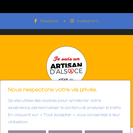
facebook
instagram
Nous respectons votre vie privée.
Ce site utilise des cookies pour améliorer votre
Photographe à Mulhouse-Riedisheim (68)
SIRET 894933191/00013
expérience, personnaliser le contenu et analyser le trafic.
Tél. : 06.32.63.34.98
En cliquant sur « Tout accepter », vous consentez à leur
E-mail :
contact@gerarddubail.fr
utilisation.
Copyright © 2025 Gerard Dubail — Tous droits réservés.