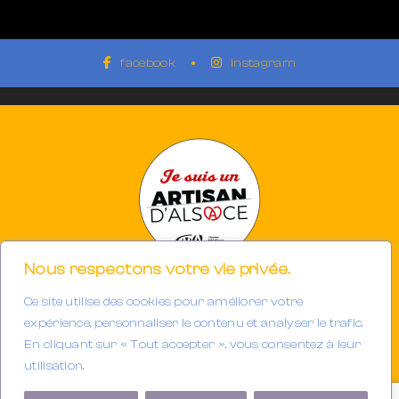
facebook
instagram
Nous respectons votre vie privée.
Ce site utilise des cookies pour améliorer votre
Photographe à Mulhouse-Riedisheim (68)
SIRET 894933191/00013
expérience, personnaliser le contenu et analyser le trafic.
Tél. : 06.32.63.34.98
En cliquant sur « Tout accepter », vous consentez à leur
E-mail :
contact@gerarddubail.fr
utilisation.
Copyright © 2025 Gerard Dubail — Tous droits réservés.