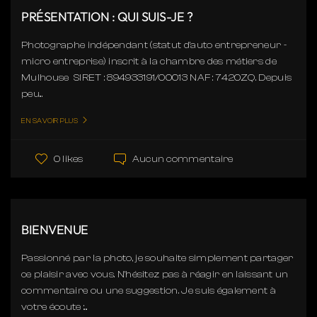
PRÉSENTATION : QUI SUIS-JE ?
Photographe indépendant (statut d'auto entrepreneur -
micro entreprise) inscrit à la chambre des métiers de
Mulhouse SIRET : 894933191/00013 NAF : 7420ZQ. Depuis
peu...
EN SAVOIR PLUS
Aucun commentaire
0 likes
BIENVENUE
Passionné par la photo, je souhaite simplement partager
ce plaisir avec vous. N'hésitez pas à réagir en laissant un
commentaire ou une suggestion. Je suis également à
votre écoute :...