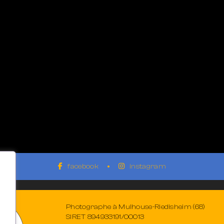
facebook
instagram
Photographe à Mulhouse-Riedisheim (68)
SIRET 894933191/00013