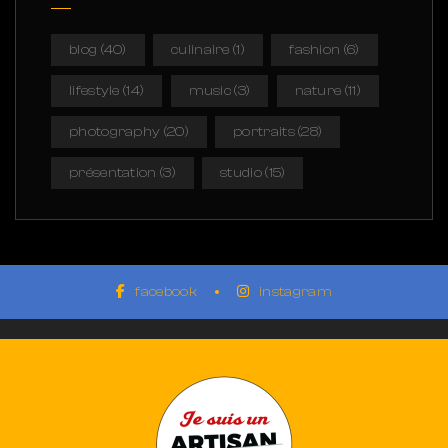
blog
(40)
culinaire
(1)
fashion
(6)
lifestyle
(14)
music
(3)
nature
(11)
photography
(20)
portraits
(28)
présentation
(3)
studio
(15)
facebook
instagram