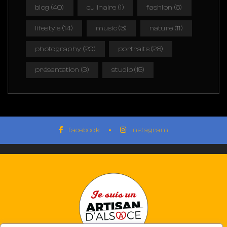
blog
(40)
culinaire
(1)
fashion
(6)
lifestyle
(14)
music
(3)
nature
(11)
photography
(20)
portraits
(28)
présentation
(3)
studio
(15)
facebook
instagram