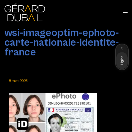
wsi-imageoptim-ephoto-
carte-nationale-identite-
Dark
france
Light
8 mars 2025