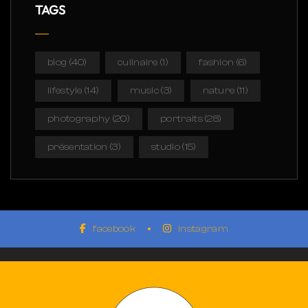
TAGS
blog
(40)
culinaire
(1)
fashion
(6)
lifestyle
(14)
music
(3)
nature
(11)
photography
(20)
portraits
(28)
présentation
(3)
studio
(15)
facebook
instagram