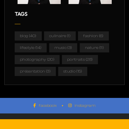
TAGS
blog
(40)
culinaire
(1)
fashion
(6)
lifestyle
(14)
music
(3)
nature
(11)
photography
(20)
portraits
(28)
présentation
(3)
studio
(15)
facebook
instagram