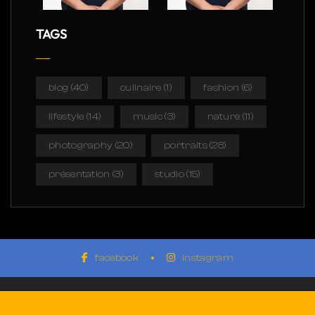
TAGS
blog
(40)
culinaire
(1)
fashion
(6)
lifestyle
(14)
music
(3)
nature
(11)
photography
(20)
portraits
(28)
présentation
(3)
studio
(15)
facebook
instagram