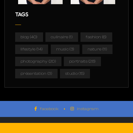
TAGS
blog
(40)
culinaire
(1)
fashion
(6)
lifestyle
(14)
music
(3)
nature
(11)
photography
(20)
portraits
(28)
présentation
(3)
studio
(15)
facebook
instagram