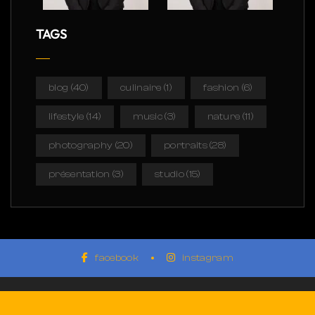
TAGS
blog
(40)
culinaire
(1)
fashion
(6)
lifestyle
(14)
music
(3)
nature
(11)
photography
(20)
portraits
(28)
présentation
(3)
studio
(15)
facebook
instagram