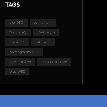
TAGS
blog
(40)
culinaire
(1)
fashion
(6)
lifestyle
(14)
music
(3)
nature
(11)
photography
(20)
portraits
(28)
présentation
(3)
studio
(15)