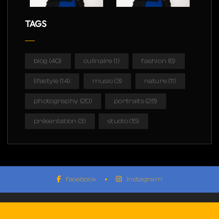
TAGS
blog
(40)
culinaire
(1)
fashion
(6)
lifestyle
(14)
music
(3)
nature
(11)
photography
(20)
portraits
(28)
présentation
(3)
studio
(15)
facebook
instagram