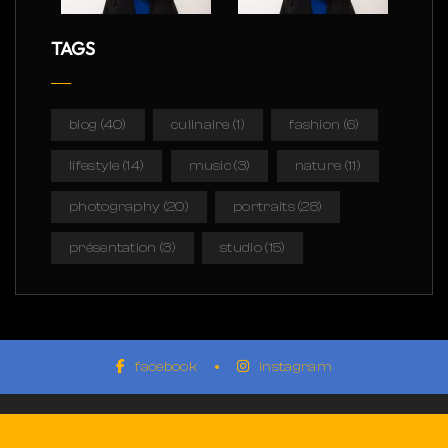
TAGS
blog
(40)
culinaire
(1)
fashion
(6)
lifestyle
(14)
music
(3)
nature
(11)
photography
(20)
portraits
(28)
présentation
(3)
studio
(15)
facebook
instagram