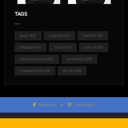
TAGS
blog
(40)
culinaire
(1)
fashion
(6)
lifestyle
(14)
music
(3)
nature
(11)
photography
(20)
portraits
(28)
présentation
(3)
studio
(15)
facebook
instagram