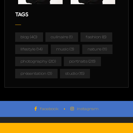
TAGS
blog
(40)
culinaire
(1)
fashion
(6)
lifestyle
(14)
music
(3)
nature
(11)
photography
(20)
portraits
(28)
présentation
(3)
studio
(15)
facebook
instagram