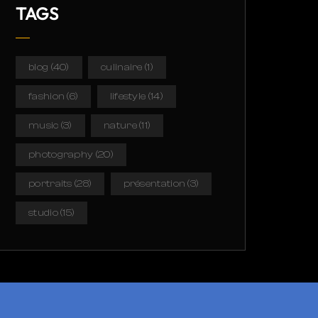
TAGS
blog
(40)
culinaire
(1)
fashion
(6)
lifestyle
(14)
music
(3)
nature
(11)
photography
(20)
portraits
(28)
présentation
(3)
studio
(15)