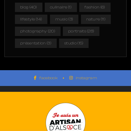
blog
(40)
culinaire
(1)
fashion
(6)
lifestyle
(14)
music
(3)
nature
(11)
photography
(20)
portraits
(28)
présentation
(3)
studio
(15)
facebook
instagram