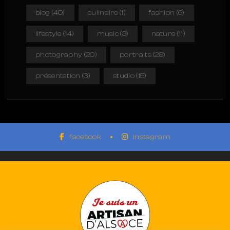
blog
(40)
culinaire
(1)
fashion
(6)
lifestyle
(14)
music
(3)
nature
(11)
photography
(20)
portraits
(28)
présentation
(3)
studio
(15)
facebook
instagram