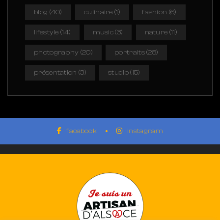
blog
(40)
culinaire
(1)
fashion
(6)
lifestyle
(14)
music
(3)
nature
(11)
photography
(20)
portraits
(28)
présentation
(3)
studio
(15)
facebook
instagram