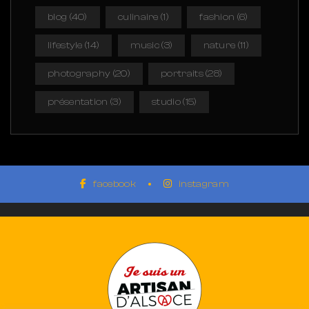
blog
(40)
culinaire
(1)
fashion
(6)
lifestyle
(14)
music
(3)
nature
(11)
photography
(20)
portraits
(28)
présentation
(3)
studio
(15)
facebook
instagram