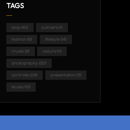
TAGS
blog
(40)
culinaire
(1)
fashion
(6)
lifestyle
(14)
music
(3)
nature
(11)
photography
(20)
portraits
(28)
présentation
(3)
studio
(15)