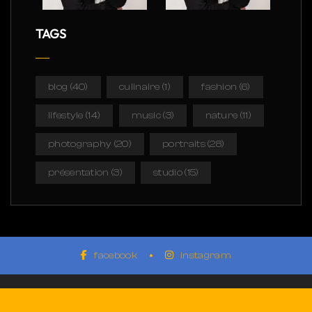
TAGS
blog
(40)
culinaire
(1)
fashion
(6)
lifestyle
(14)
music
(3)
nature
(11)
photography
(20)
portraits
(28)
présentation
(3)
studio
(15)
facebook
instagram