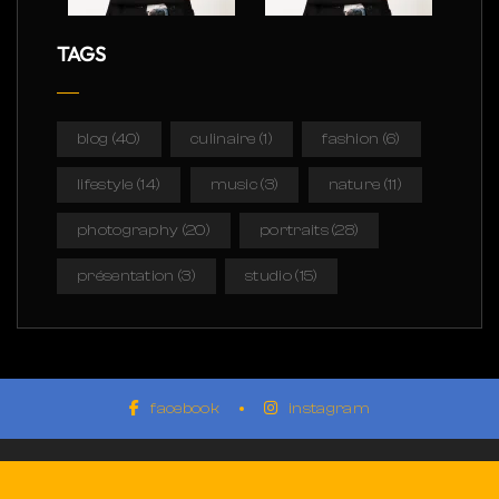
TAGS
blog
(40)
culinaire
(1)
fashion
(6)
lifestyle
(14)
music
(3)
nature
(11)
photography
(20)
portraits
(28)
présentation
(3)
studio
(15)
facebook
instagram