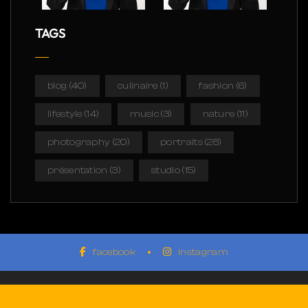
TAGS
blog
(40)
culinaire
(1)
fashion
(6)
lifestyle
(14)
music
(3)
nature
(11)
photography
(20)
portraits
(28)
présentation
(3)
studio
(15)
facebook
instagram