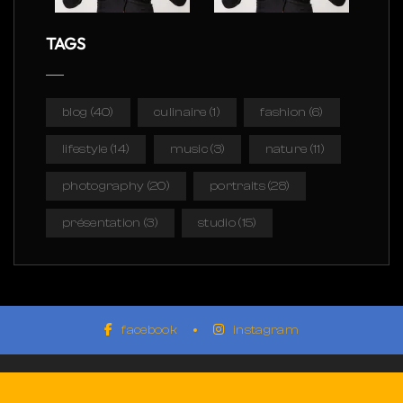
TAGS
blog
(40)
culinaire
(1)
fashion
(6)
lifestyle
(14)
music
(3)
nature
(11)
photography
(20)
portraits
(28)
présentation
(3)
studio
(15)
facebook
instagram