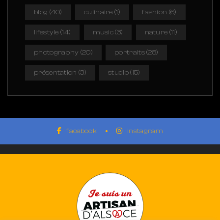
blog
(40)
culinaire
(1)
fashion
(6)
lifestyle
(14)
music
(3)
nature
(11)
photography
(20)
portraits
(28)
présentation
(3)
studio
(15)
facebook
instagram