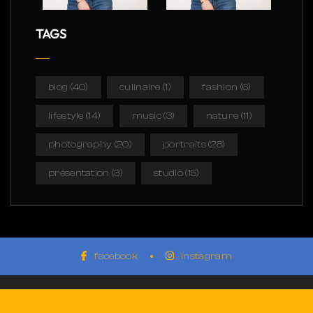
TAGS
blog
(40)
culinaire
(1)
fashion
(6)
lifestyle
(14)
music
(3)
nature
(11)
photography
(20)
portraits
(28)
présentation
(3)
studio
(15)
facebook
instagram